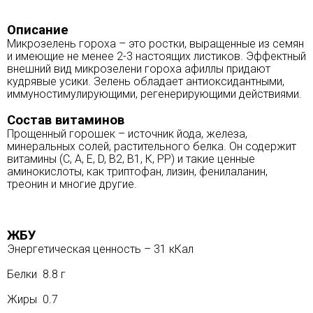
Описание
Микрозелень гороха – это ростки, выращенные из семян
и имеющие не менее 2-3 настоящих листиков. Эффектный
внешний вид микрозелени гороха афиллы придают
кудрявые усики. Зелень обладает антиоксидантными,
иммуностимулирующими, регенерирующими действиями.
Состав витаминов
Прощенный горошек – источник йода, железа,
минеральных солей, растительного белка. Он содержит
витамины (С, А, Е, D, В2, В1, К, РР) и такие ценные
аминокислоты, как триптофан, лизин, фенилаланин,
треонин и многие другие.
ЖБУ
Энергетическая ценность – 31 кКал
Белки 8.8 г
Жиры 0.7