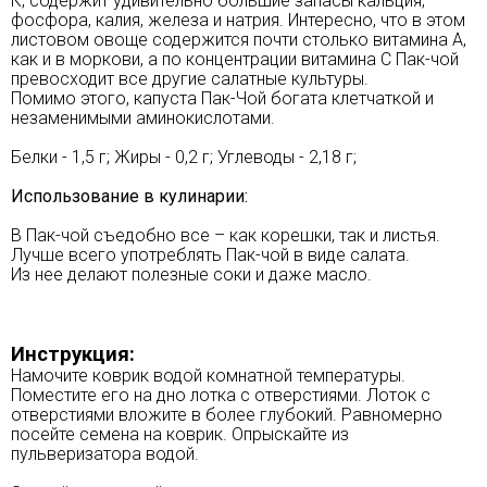
К, содержит удивительно большие запасы кальция,
фосфора, калия, железа и натрия. Интересно, что в этом
листовом овоще содержится почти столько витамина А,
как и в моркови, а по концентрации витамина С Пак-чой
превосходит все другие салатные культуры.
Помимо этого, капуста Пак-Чой богата клетчаткой и
незаменимыми аминокислотами.
Белки - 1,5 г; Жиры - 0,2 г; Углеводы - 2,18 г;
Использование в кулинарии:
В Пак-чой съедобно все – как корешки, так и листья.
Лучше всего употреблять Пак-чой в виде салата.
Из нее делают полезные соки и даже масло.
Инструкция:
Намочите коврик водой комнатной температуры.
Поместите его на дно лотка с отверстиями. Лоток с
отверстиями вложите в более глубокий. Равномерно
посейте семена на коврик. Опрыскайте из
пульверизатора водой.