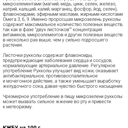
микроэлементами (магний, медь, цинк, селен, железо,
натрий, кальций, калий, марганец, фосфор, йод, селен),
флавоноидами, эфирными маслами, жирными кислотами
Омега 3, 6, 9. Именно проросшая микрозелень рукколы
содержит максимальное количество полезных веществ,
так как в фазе "двух листочков"" концентрация
витаминов, микроэлементов и других полезных веществ
в несколько раз выше, чем у сильно подросшего
растения.
Листочки рукколы содержат флавоноиды,
предупреждающие заболевания сердца и сосудов,
нормализующие артериальное давление. Регулярное
употребление Рукколы улучшает вид кожи, оказывает
антибактериальное, противовоспалительное
и мочегонное действие, а также уменьшает выработку
желудочного сока, давая чувство быстрого насыщения.
Чрезмерное употребление в пищу микрозелени рукколы
может вызвать сильное жжение во рту и привести
к метеоризму.
КЖБУ на 100 г