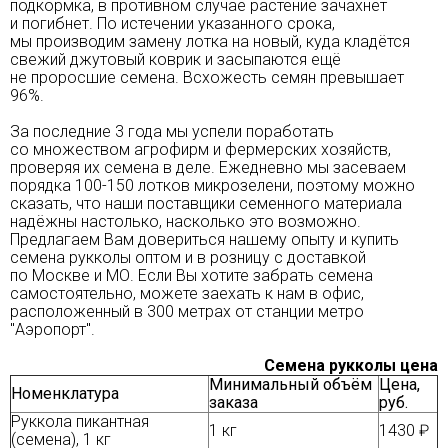
подкормка, в противном случае растение зачахнет
и погибнет. По истечении указанного срока,
мы производим замену лотка на новый, куда кладётся
свежий джутовый коврик и засыпаются ещё
не проросшие семена. Всхожесть семян превышает
96%.
За последние 3 года мы успели поработать
со множеством агрофирм и фермерских хозяйств,
проверяя их семена в деле. Ежедневно мы засеваем
порядка 100-150 лотков микрозелени, поэтому можно
сказать, что наши поставщики семенного материала
надёжны настолько, насколько это возможно.
Предлагаем Вам довериться нашему опыту и купить
семена рукколы оптом и в розницу с доставкой
по Москве и МО. Если Вы хотите забрать семена
самостоятельно, можете заехать к нам в офис,
расположенный в 300 метрах от станции метро
"Аэропорт".
Семена рукколы цена
Минимальный объём
Цена,
Номенклатура
заказа
руб.
Руккола пикантная
1 кг
1430 ₽
(семена), 1 кг